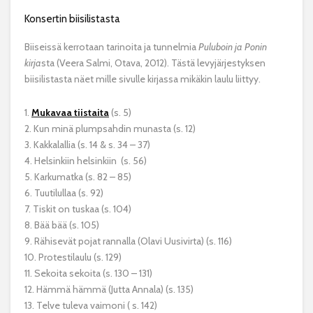
Konsertin biisilistasta
Biiseissä kerrotaan tarinoita ja tunnelmia
Puluboin ja Ponin
kirja
sta (Veera Salmi, Otava, 2012).
Tästä levyjärjestyksen
biisilistasta näet mille sivulle kirjassa mikäkin laulu liittyy.
1.
Mukavaa tiistaita
(s. 5)
2. Kun minä plumpsahdin munasta (s. 12)
3. Kakkalallia (s. 14 & s. 34 – 37)
4. Helsinkiin helsinkiin
(s. 56)
5. Karkumatka (s. 82 – 85)
6. Tuutilullaa (s. 92)
7. Tiskit on tuskaa (s. 104)
8. Bää bää (s. 105)
9. Rähisevät pojat rannalla (Olavi Uusivirta) (s. 116)
10. Protestilaulu (s. 129)
11. Sekoita sekoita (s. 130 – 131)
12. Hämmä hämmä (Jutta Annala) (s. 135)
13. Telve tuleva vaimoni ( s. 142)