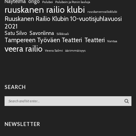
Näytelmä
origo
Puluboi
Puluboin ja Ponin lauluja
ruuskanen railio klubi
ruuskanenrailioklubi
Ruuskanen Railio Klubin 10-vuotisjuhlavuosi
2021
Satu Silvo
Savonlinna
Silkkisali
Tampereen Työväen Teatteri
Teatteri
Vantaa
veera railio
Veera Salmi
äärimmäisyys
SEARCH
NEWSLETTER