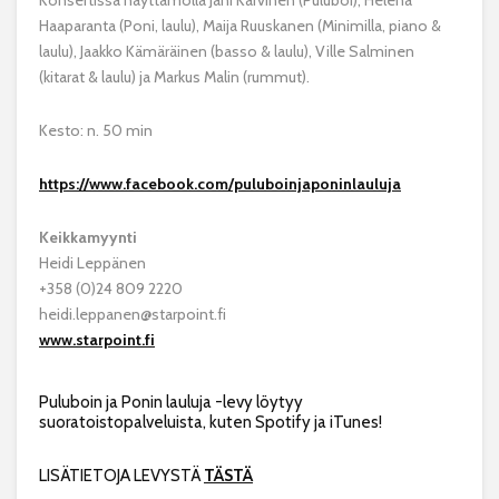
Konsertissa näyttämöllä Jani Karvinen (Puluboi), Helena
Haaparanta (Poni, laulu), Maija Ruuskanen (Minimilla, piano &
laulu), Jaakko Kämäräinen (basso & laulu), Ville Salminen
(kitarat & laulu) ja Markus Malin (rummut).
Kesto: n. 50 min
https://www.facebook.com/puluboinjaponinlauluja
Keikkamyynti
Heidi Leppänen
+358 (0)24 809 2220
heidi.leppanen@starpoint.fi
www.starpoint.fi
Puluboin ja Ponin lauluja -levy löytyy
suoratoistopalveluista, kuten Spotify ja iTunes!
LISÄTIETOJA LEVYSTÄ
TÄSTÄ