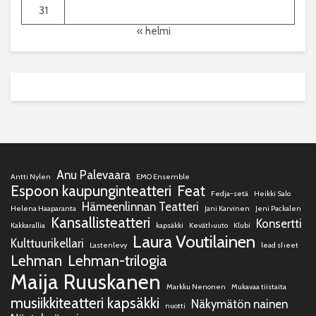
31
« helmi
Anu Palevaara
Antti Nylen
EMO Ensemble
Espoon kaupunginteatteri
Feat
Fedja-setä
Heikki Salo
Hämeenlinnan Teatteri
Helena Haaparanta
Jani Karvinen
Jeni Packalen
Kansallisteatteri
Konsertti
Kakkarallia
kapsäkki
Keväthuuto
Klubi
Laura Voutilainen
Kulttuurikellari
Lastenlevy
lead sheet
Lehman
Lehman-trilogia
Maija Ruuskanen
Markku Nenonen
Mukavaa tiistaita
musiikkiteatteri kapsäkki
Näkymätön nainen
nuotti