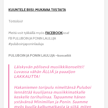
KUUNTELE BIISI: MUKAVAA TIISTAITA
Töttölöö!
Meitä voit tykkäillä myös
FACEBOOK
issa!
FB PULUBOIN JA PONIN LAULUJA
#puluboinjaponinlauluja
PULUBOIN JA PONIN LAULUJA –konseltit
Läiskyvän pölisevä musiikkikonseltti!
Luvassa vähän ÄLLIÄ ja paaaljon
LAKKAUTTA!
Hakaniemen toripulu nimeltänsä Puluboi
lennättää kuulijansa musiikkimatkalle
keskelle torihulinaa. Tapaamme hänen
ystävänsä Minimillan ja Ponin. Saamme
myös kuulla kalkumatkasta ja siitä, miten