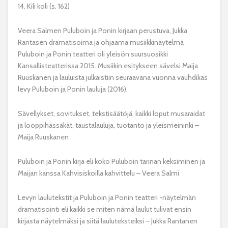
14. Kili koli (s. 162)
Veera Salmen Puluboin ja Ponin kirjaan perustuva, Jukka
Rantasen dramatisoima ja ohjaama musiikkinäytelmä
Puluboin ja Ponin teatteri oli yleisön suursuosikki
Kansallisteatterissa 2015. Musiikin esitykseen sävelsi Maija
Ruuskanen ja lauluista julkaistiin seuraavana vuonna vauhdikas
levy Puluboin ja Ponin lauluja (2016).
Sävellykset, sovitukset, tekstisäätöjä, kaikki loput musaraidat
ja looppihässäkät, taustalauluja, tuotanto ja yleismeininki –
Maija Ruuskanen
Puluboin ja Ponin kirja eli koko Puluboin tarinan keksiminen ja
Maijan kanssa Kahvisiskoilla kahvittelu – Veera Salmi
Levyn laulutekstit ja Puluboin ja Ponin teatteri -näytelmän
dramatisointi eli kaikki se miten nämä laulut tulivat ensin
kirjasta näytelmäksi ja siitä lauluteksteiksi – Jukka Rantanen