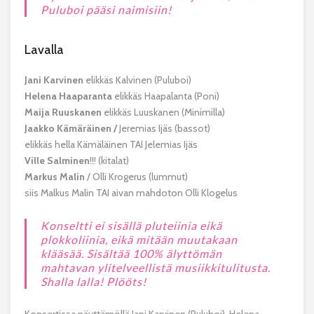
Puluboi pääsi naimisiin!
Lavalla
Jani Karvinen
elikkäs Kalvinen (Puluboi)
Helena Haaparanta
elikkäs Haapalanta (Poni)
Maija Ruuskanen
elikkäs Luuskanen (Minimilla)
Jaakko Kämäräinen /
Jeremias Ijäs (bassot)
elikkäs hella Kämäläinen TAI Jelemias Ijäs
Ville Salminen
!!! (kitalat)
Markus Malin
/ Olli Krogerus (lummut)
siis Malkus Malin TAI aivan mahdoton Olli Klogelus
Konseltti ei sisällä pluteiinia eikä
plokkoliinia, eikä mitään muutakaan
klääsää. Sisältää 100% älyttömän
mahtavan ylitelveellistä musiikkitulitusta.
Shalla lalla! Plööts!