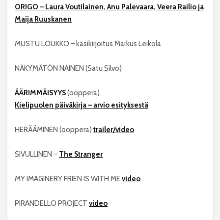
ORIGO – Laura Voutilainen, Anu Palevaara, Veera Railio ja
Maija Ruuskanen
MUSTU LOUKKO – käsikirjoitus Markus Leikola
NÄKYMÄTÖN NAINEN (Satu Silvo)
ÄÄRIMMÄISYYS
(ooppera)
Kielipuolen päiväkirja – arvio esityksestä
HERÄÄMINEN (ooppera)
trailer/video
SIVULLINEN –
The Stranger
MY IMAGINERY FRIEN IS WITH ME
video
PIRANDELLO PROJECT
video