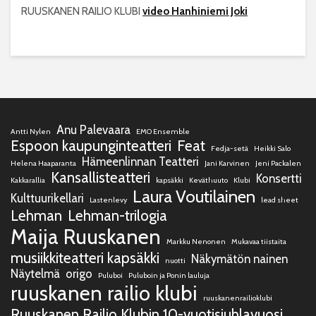
RUUSKANEN RAILIO KLUBI
video Hanhiniemi Joki
Anu Palevaara
Antti Nylen
EMO Ensemble
Espoon kaupunginteatteri
Feat
Fedja-setä
Heikki Salo
Hämeenlinnan Teatteri
Helena Haaparanta
Jani Karvinen
Jeni Packalen
Kansallisteatteri
Konsertti
Kakkarallia
kapsäkki
Keväthuuto
Klubi
Laura Voutilainen
Kulttuurikellari
Lastenlevy
lead sheet
Lehman
Lehman-trilogia
Maija Ruuskanen
Markku Nenonen
Mukavaa tiistaita
musiikkiteatteri kapsäkki
Näkymätön nainen
nuotti
Näytelmä
origo
Puluboi
Puluboin ja Ponin lauluja
ruuskanen railio klubi
ruuskanenrailioklubi
Ruuskanen Railio Klubin 10-vuotisjuhlavuosi