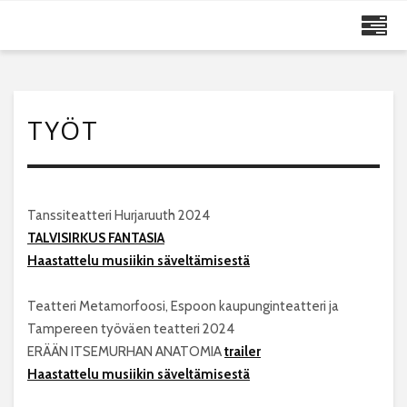
MAIJA RUUSKANEN
TYÖT
Tanssiteatteri Hurjaruuth 2024
TALVISIRKUS FANTASIA
Haastattelu musiikin säveltämisestä
Teatteri Metamorfoosi, Espoon kaupunginteatteri ja
Tampereen työväen teatteri 2024
ERÄÄN ITSEMURHAN ANATOMIA
trailer
Haastattelu musiikin säveltämisestä