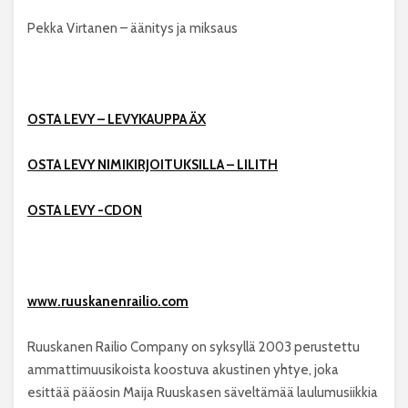
Pekka Virtanen – äänitys ja miksaus
OSTA LEVY – LEVYKAUPPA ÄX
OSTA LEVY NIMIKIRJOITUKSILLA – LILITH
OSTA LEVY -CDON
www.ruuskanenrailio.com
Ruuskanen Railio Company on syksyllä 2003 perustettu
ammattimuusikoista koostuva akustinen yhtye, joka
esittää pääosin Maija Ruuskasen säveltämää laulumusiikkia