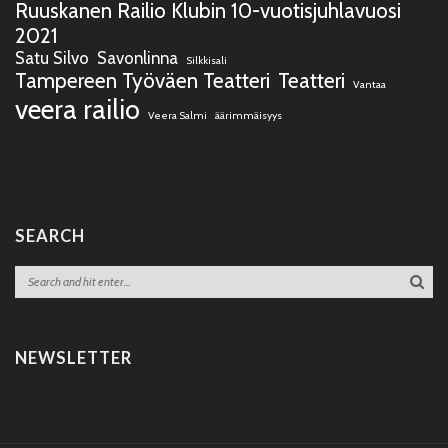
Ruuskanen Railio Klubin 10-vuotisjuhlavuosi
2021
Satu Silvo
Savonlinna
Silkkisali
Tampereen Työväen Teatteri
Teatteri
Vantaa
veera railio
Veera Salmi
äärimmäisyys
SEARCH
NEWSLETTER