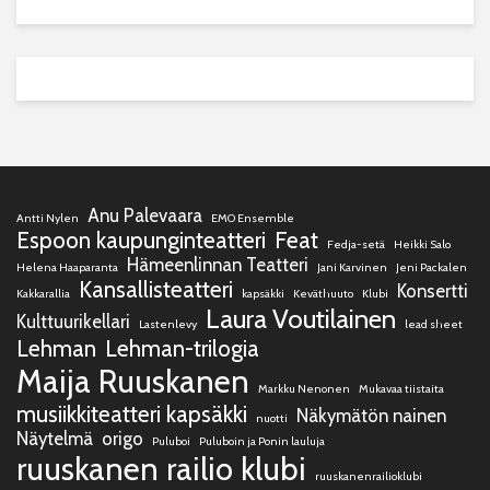
Anu Palevaara
Antti Nylen
EMO Ensemble
Espoon kaupunginteatteri
Feat
Fedja-setä
Heikki Salo
Hämeenlinnan Teatteri
Helena Haaparanta
Jani Karvinen
Jeni Packalen
Kansallisteatteri
Konsertti
Kakkarallia
kapsäkki
Keväthuuto
Klubi
Laura Voutilainen
Kulttuurikellari
Lastenlevy
lead sheet
Lehman
Lehman-trilogia
Maija Ruuskanen
Markku Nenonen
Mukavaa tiistaita
musiikkiteatteri kapsäkki
Näkymätön nainen
nuotti
Näytelmä
origo
Puluboi
Puluboin ja Ponin lauluja
ruuskanen railio klubi
ruuskanenrailioklubi