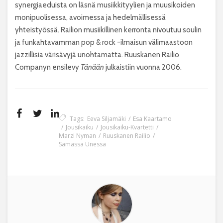
synergiaeduista on läsnä musiikkityylien ja muusikoiden
monipuolisessa, avoimessa ja hedelmällisessä
yhteistyössä. Railion musiikillinen kerronta nivoutuu soulin
ja funkahtavamman pop & rock -ilmaisun välimaastoon
jazzillisia värisävyjä unohtamatta. Ruuskanen Railio
Companyn ensilevy
Tänään
julkaistiin vuonna 2006.
Tags:
Eeva Siljamäki
Esa Kaartamo
Jousikaiku
Jousikaiku-Kvartetti
Marzi Nyman
Ruuskanen Railio
Samassa Unessa