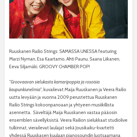
Ruuskanen Railio Strings: SAMASSA UNESSA featuring
Marzi Nyman, Esa Kaartamo, Ahti Paunu, Saana Liikanen,
Eeva Siljamäki. GROOVY CHAMBER POP!
”Groovaavan sielukasta kamaripoppia ja rosoisia
kaupunkiunelmia”
, kuvailevat Maija Ruuskanen ja Veera Railio
uutta levyään ja vuonna 2009 perustettua Ruuskanen
Railio Strings kokoonpanoaan ja yhtyeen musiikillista
asennetta. Säveltäjä Maija Ruuskanen vastaa pääosin
ensemblen sävellyksistä. Veera Railion sielukkaat studiolive
tulkinnat, vierailevat laulajat sekä Jousikaiku-kvartetti
yhdessä Ruuskasen kuulaan pianosoundin luotsaamana