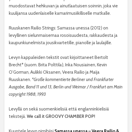
muodostavat hehkuvan ja ainutlaatuisen soinnin, joka vie
kuulijansa uudenlaiselle kamarimusiikilliselle matkalle.
Ruuskanen Railio Strings: Samassa unessa (2012) on
levyllinen sielunmaisemaa rosoisuudesta, rakkaudesta ja
kaupunkiunelmista jousikvartetille, pianolle ja laulajille.
Levyn kappaleiden tekstit ovat kirjoittaneet Bertolt
Brecht* (suom. Brita Polttila), Inka Nousiainen, Kevin
O’Gorman, Aulikki Oksanen, Veera Railio ja Maija
Ruuskanen.
*Große kommentierte Berliner und Frankfurter
Ausgabe, Band 11 und 13, Berlin und Weimar / Frankfurt am Main
copyright 1988, 1993
Levyllä on sekä suomenkielisiä että englanninkielisiä
tekstejä.
We call it GROOVY CHAMBER POP!
Kuuntele levyn nimibiisi
Samassa unessa – Veera Railio &