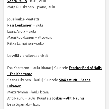
Veera Railio
– laulu, viulu
Maija Ruuskanen – piano, laulu
Jousikaiku-kvartetti
Pasi Eerikäinen
– viulu
Laura Airola – viulu
Mauri Kuokkanen – alttoviulu
Riikka Lampinen – sello
Levyllä vierailevat artistit
Esa Kaartamo – laulu, kitarat | Kuuntele
Feather Bed of Nails
– Esa Kaartamo
Saana Liikanen – laulu | Kuuntele
Sinä satutit – Saana
Liikanen
Marzi Nyman – laulu, kitara
Ahti Paunu – laulu | Kuuntele
Joskus – Ahti Paunu
Eeva Siljamäki – laulu