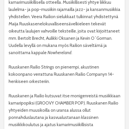
kamarimusiikillisella otteella. Musiikillisesti yhtye liikkuu
laulelma- ja pop-musiikin rajamailla jazz- ja kansanmusiikkia
yhdistellen. Veera Railion sielukkaat tulkinnat yhdistettynä
Maija Ruuskasenelokuvalliseensävelkieleen tekevät
oikeutta laulujen vahvoille teksteille, joita ovat kirjoittaneet
mm. Bertolt Brecht, Aulikki Oksanen ja Kevin O´Gorman.
Uudella levyllä on mukana myös Railion säveltämä ja
sanoittama kappale
Nowhereland
.
Ruuskanen Railio Strings on pienempi, akustinen
kokoonpano verrattuna Ruuskanen Railio Companyn 14-
henkiseen orkesteriin.
Ruuskanen ja Railio kutsuvat itse monigenreistä musiikkiaan
kamaripopiksi (GROOVY CHAMBER POP). Ruuskanen Railio
yhtyeiden muusikoilla on uransa alussa ollut
ponnahduslautana ja kasvualustanaan klassinen
musiikkikoulutus ja ajatus kamarimusiikillisista