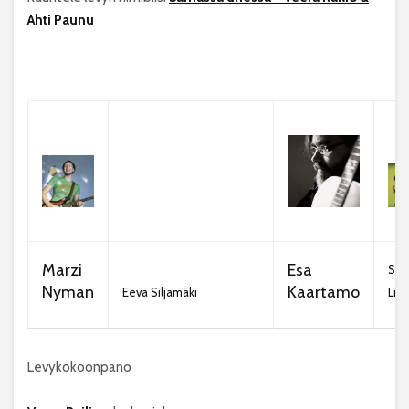
Ahti Paunu
Marzi
Esa
Saa
Nyman
Kaartamo
Eeva Siljamäki
Lii
Levykokoonpano