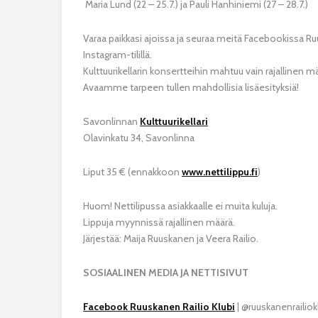
Maria Lund (22 – 25.7.) ja Pauli Hanhiniemi (27 – 28.7.)
Varaa paikkasi ajoissa ja seuraa meitä Facebookissa Ruus
Instagram-tilillä.
Kulttuurikellarin konsertteihin mahtuu vain rajallinen m
Avaamme tarpeen tullen mahdollisia lisäesityksiä!
Savonlinnan
Kulttuurikellari
Olavinkatu 34, Savonlinna
Liput 35 € (ennakkoon
www.nettilippu.fi
)
Huom! Nettilipussa asiakkaalle ei muita kuluja.
Lippuja myynnissä rajallinen määrä.
Järjestää: Maija Ruuskanen ja Veera Railio.
SOSIAALINEN MEDIA JA NETTISIVUT
Facebook Ruuskanen Railio Klubi
| @ruuskanenrailiok