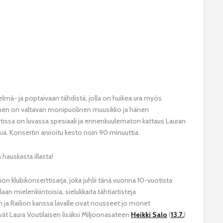
lmä- ja poptaivaan tähdistä, jolla on huikea ura myös
ainen on valtavan monipuolinen muusikko ja hänen
tissa on luvassa spesiaali ja ennenkuulematon kattaus Lauran
siä. Konsertin arvioitu kesto noin 90 minuuttia.
hauskasta illasta!
on klubikonserttisarja, joka juhlii tänä vuonna 10-vuotista
an mielenkiintoisia, sielukkaita tähtiartisteja
 ja Railion kanssa lavalle ovat nousseet jo monet
tävät Laura Voutilaisen lisäksi Miljoonasateen
Heikki Salo
(
13.7.
)