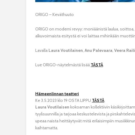
ORIGO – Keväthuuto
ORIGO on moderni revyy: moniäänistä laulua, soittoa, ta
alkuvoimaista esitystä ei voi laittaa mihinkään muottii
Lavalla
Laura Voutilainen
,
Anu Palevaara
,
Veera Rail
Lue ORIGO-näytelmästä lisää
TÄSTÄ
Hämeenlinnan teatteri
Ke 3.5.2023 klo 19 OSTA LIPPU
TÄSTÄ
Laura Voutilaisen
kokoaman kollektiivin käsikirjoitta
tyylisuunnilla ja tarjoaa keskustelevista ja pirskahtelev
upeaa naista heittäytyvät mitä erilaisimpiin musiikkin
kaihtamatta.