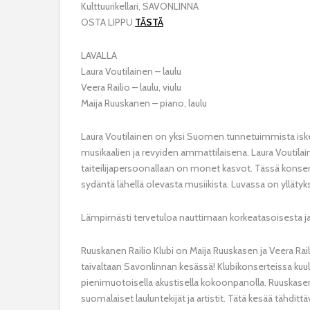
Kulttuurikellari, SAVONLINNA
OSTA LIPPU
TÄSTÄ
LAVALLA
Laura Voutilainen – laulu
Veera Railio – laulu, viulu
Maija Ruuskanen – piano, laulu
Laura Voutilainen on yksi Suomen tunnetuimmista iske
musikaalien ja revyiden ammattilaisena. Laura Voutil
taiteilijapersoonallaan on monet kasvot. Tässä konser
sydäntä lähellä olevasta musiikista. Luvassa on yllätyk
Lämpimästi tervetuloa nauttimaan korkeatasoisesta ja 
Ruuskanen Railio Klubi on Maija Ruuskasen ja Veera Raili
taivaltaan Savonlinnan kesässä! Klubikonserteissa kuulla
pienimuotoisella akustisella kokoonpanolla. Ruuskasen
suomalaiset lauluntekijät ja artistit. Tätä kesää tähdit