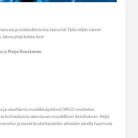
nssia ja mielenkiintoisia tarinoita! Tätä neljän naisen
n, tämä pitää kokea itse!
io
ja
Maija Ruuskanen
ma ja säveltämä musiikkinäytelmä ORIGO revittelee
ista kohtauksista rakentuvan musiikillisen ilotulituksen. Neljä
umeroihin ja vievät koskettavienkin aiheiden äärelle huumoria