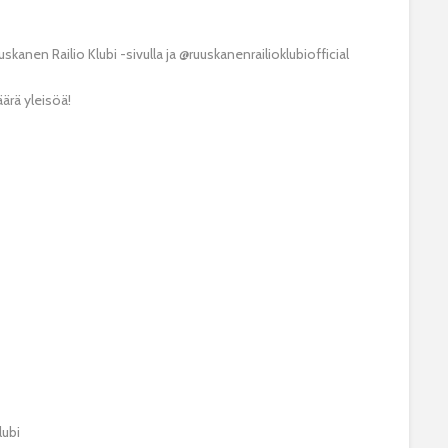
kanen Railio Klubi -sivulla ja @ruuskanenrailioklubiofficial
äärä yleisöä!
lubi