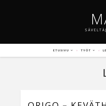
M
SÄVELTÄ
ETUSIVU
TYÖT
L
ORIGO – KEVÄT