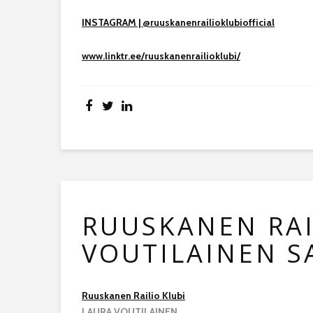
INSTAGRAM | @ruuskanenrailioklubiofficial
www.linktr.ee/ruuskanenrailioklubi/
RUUSKANEN RAI
VOUTILAINEN 
Ruuskanen Railio Klubi
LAURA VOUTILAINEN