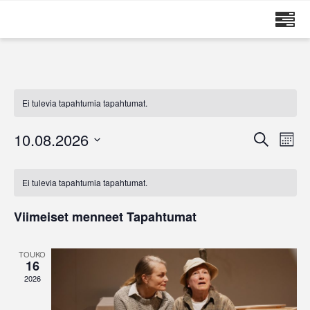
MAIJA RUUSKANEN
Ei tulevia tapahtumia tapahtumat.
10.08.2026
Tapahtumat
Tapa
Etsi
Kuukau
Etsi
View
Valitse
aja
Navig
Kalenteri
päivä.
Näkymät
/
Ei tulevia tapahtumia tapahtumat.
navigointi
Tapahtumat
Viimeiset menneet Tapahtumat
TOUKO
16
2026