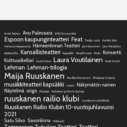
Anu Palevaara
Antti Nylen
EMO Ensemble
Espoon kaupunginteatteri
Feat
Fedja-setä
Heikki Salo
Hämeenlinnan Teatteri
Helena Haaparanta
Jani Karvinen
Jeni Packalen
Kansallisteatteri
Konsertti
Kakkarallia
kapsäkki
Keväthuuto
Klubi
Laura Voutilainen
Kulttuurikellari
Lastenlevy
lead sheet
Lehman
Lehman-trilogia
Maija Ruuskanen
Markku Nenonen
Mukavaa tiistaita
musiikkiteatteri kapsäkki
Näkymätön nainen
nuotti
Näytelmä
origo
Puluboi
Puluboin ja Ponin lauluja
ruuskanen railio klubi
ruuskanenrailioklubi
Ruuskanen Railio Klubin 10-vuotisjuhlavuosi
2021
Satu Silvo
Savonlinna
Silkkisali
Tampereen Työväen Teatteri
Teatteri