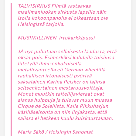
TALVISIRKUS Filmiä vastaavaa
maailmanluokan sirkusta lapsille näin
isolla kokoonpanolla ei oikeastaan ole
Helsingissä tarjolla.
MUSIIKILLINEN irtokarkkipussi
JA nyt puhutaan sellaisesta laadusta, että
oksat pois. Esimerkiksi kahdella toisiinsa
liitetyllä ihmisenkokoisella
metallivanteella eli German wheelillä
rauhallisen irtonaisesti pyörivä
saksalainen Karina Peisker on lajinsa
seitsenkertainen mestaruusvoittaja.
Monet muutkin taiteilijavieraat ovat
alansa huippuja ja tulevat muun muassa
Cirque de Soleilista. Kalle Pikkuharjun
käsilläseisonta on niin linjakasta, että
salissa ei hetkeen kuulu kuiskaustakaan.
Maria Säkö / Helsingin Sanomat