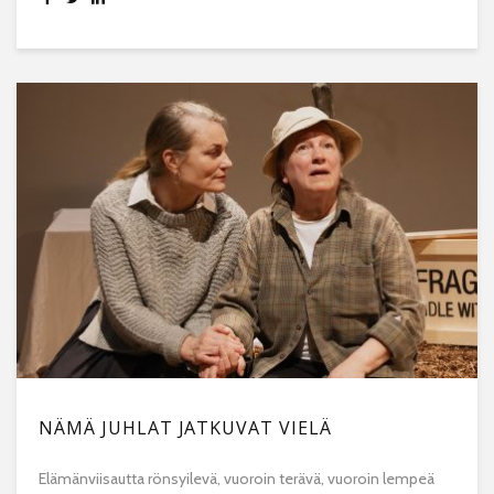
NÄMÄ JUHLAT JATKUVAT VIELÄ
Elämänviisautta rönsyilevä, vuoroin terävä, vuoroin lempeä