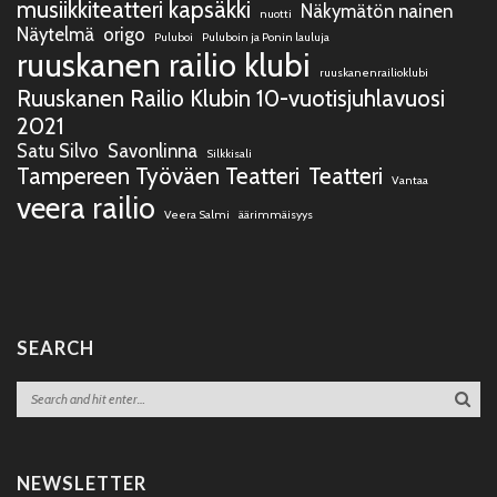
musiikkiteatteri kapsäkki
Näkymätön nainen
nuotti
Näytelmä
origo
Puluboi
Puluboin ja Ponin lauluja
ruuskanen railio klubi
ruuskanenrailioklubi
Ruuskanen Railio Klubin 10-vuotisjuhlavuosi
2021
Satu Silvo
Savonlinna
Silkkisali
Tampereen Työväen Teatteri
Teatteri
Vantaa
veera railio
Veera Salmi
äärimmäisyys
SEARCH
NEWSLETTER