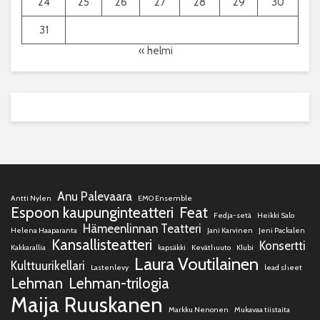
24
25
26
27
28
29
30
31
« helmi
Anu Palevaara
Antti Nylen
EMO Ensemble
Espoon kaupunginteatteri
Feat
Fedja-setä
Heikki Salo
Hämeenlinnan Teatteri
Helena Haaparanta
Jani Karvinen
Jeni Packalen
Kansallisteatteri
Konsertti
Kakkarallia
kapsäkki
Keväthuuto
Klubi
Laura Voutilainen
Kulttuurikellari
Lastenlevy
lead sheet
Lehman
Lehman-trilogia
Maija Ruuskanen
Markku Nenonen
Mukavaa tiistaita