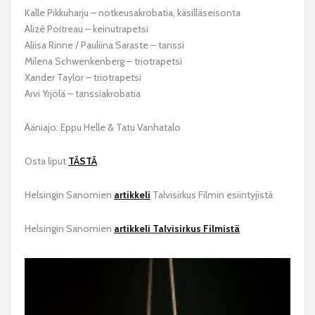
Kalle Pikkuharju – notkeusakrobatia, käsilläseisonta
Alizé Poitreau – keinutrapetsi
Aliisa Rinne / Pauliina Saraste – tanssi
Milena Schwenkenberg – triotrapetsi
Xander Taylor – triotrapetsi
Arvi Yrjölä – tanssiakrobatia
Ääniajo: Eppu Helle & Tatu Vanhatalo
Osta liput
TÄSTÄ
Helsingin Sanomien
artikkeli
Talvisirkus Filmin esiintyjistä
Helsingin Sanomien
artikkeli Talvisirkus Filmistä