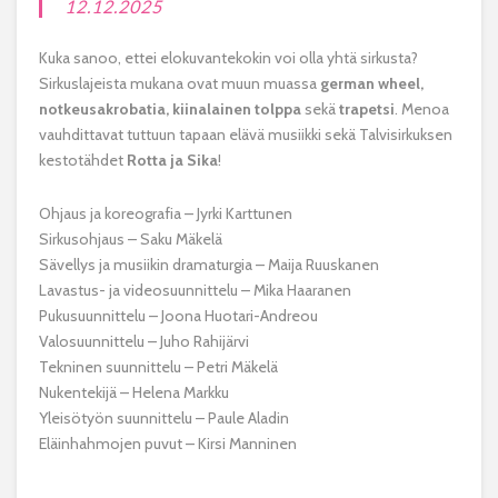
12.12.2025
Kuka sanoo, ettei elokuvantekokin voi olla yhtä sirkusta?
Sirkuslajeista mukana ovat muun muassa
german wheel,
notkeusakrobatia, kiinalainen tolppa
sekä
trapetsi
. Menoa
vauhdittavat tuttuun tapaan elävä musiikki sekä Talvisirkuksen
kestotähdet
Rotta ja Sika
!
Ohjaus ja koreografia – Jyrki Karttunen
Sirkusohjaus – Saku Mäkelä
Sävellys ja musiikin dramaturgia – Maija Ruuskanen
Lavastus- ja videosuunnittelu – Mika Haaranen
Pukusuunnittelu – Joona Huotari-Andreou
Valosuunnittelu – Juho Rahijärvi
Tekninen suunnittelu – Petri Mäkelä
Nukentekijä – Helena Markku
Yleisötyön suunnittelu – Paule Aladin
Eläinhahmojen puvut – Kirsi Manninen