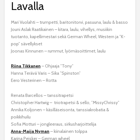
Lavalla
Mari Vuolahti – trumpetti, baritonitorvi, pasuuna, laulu & basso
Jouni Aslak Raatikainen – kitara, laulu, vihellys, musiikin
tuotanto, kapellimestari sekä German Wheel, Western ja ”K-
pop” sävellykset
Joonas Kinnunen – rummut, lyömäsoittimet, laulu
Riina Tikkanen
– Ohjaaja ”Tony”
Hanna Terävä Varis – Sika ”Spinston”
Eero Vesterinen – Rotta
Renata Barcellos – tanssitrapetsi
Christopher Hartwig – triotrapetsi & sello, ”MissyChrissy”
Annika Koljonen – käsilläseisonta, tanssiakrobatia &
poikkihuilu
Sofia Motturi – jongleeraus, sirkusharjoittelija
Anna-Maija Nyman
– kiinalainen tolppa
Karina Peisker – German wheel