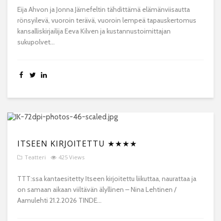
Eija Ahvon ja Jonna Järnefeltin tähdittämä elämänviisautta
rönsyilevä, vuoroin terävä, vuoroin lempeä tapauskertomus
kansalliskirjailija Eeva Kilven ja kustannustoimittajan
sukupolvet...
ITSEEN KIRJOITETTU ★★★★
Teatteri
425 Views
TTT:ssa kantaesitetty Itseen kirjoitettu liikuttaa, naurattaa ja
on samaan aikaan viiltävän älyllinen – Nina Lehtinen /
Aamulehti 21.2.2026 TINDE...