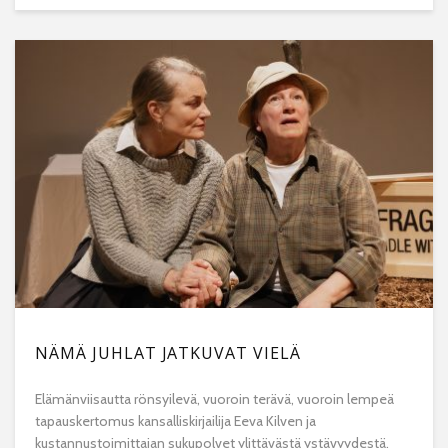
NÄMÄ JUHLAT JATKUVAT VIELÄ
Elämänviisautta rönsyilevä, vuoroin terävä, vuoroin lempeä
tapauskertomus kansalliskirjailija Eeva Kilven ja
kustannustoimittajan sukupolvet ylittävästä ystävyydestä.