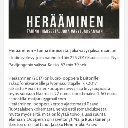
Herääminen – tarina ihmisestä, joka väsyi jaksamaan
on
studiolivelevy, joka nauhoitettiin 21.5.2017 Kauniaisissa, Nya
Paviljongenin salissa. Kesto: 62 min 39 sek
Herääminen (2017) on kuoro-ooppera baritonille,
saksofonikvartetille ja lyömäsoittajalle. 7.7.2017
julkaistu Herääminen-oopperalevyä saa levykaupoista,
myös suoraan tilaamalla 22 euroa + postimaksu 2,60 euroa
s-postilla: maijaruu@gmail.com
Herääminen-ooppera kertoo ajattomasti Paavo
Ruotsalaisen kokemasta henkisestä romahduksesta,
mutta myös siitä, mitä on löytää toivo ja uusi suunta
elämään. Oopperan on säveltänyt
Maija Ruuskanen
ja
libreton on kirjoittanut
Jaakko Heinimäki
. Paavo