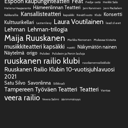
Espoon kaupunginteatteri
Feat
Fedja-setä
Heikki Salo
Hämeenlinnan Teatteri
Helena Haaparanta
Jani Karvinen
Jeni Packalen
Kansallisteatteri
Konsertti
Kakkarallia
kapsäkki
Keväthuuto
Klubi
Laura Voutilainen
Kulttuurikellari
Lastenlevy
lead sheet
Lehman
Lehman-trilogia
Maija Ruuskanen
Markku Nenonen
Mukavaa tiistaita
musiikkiteatteri kapsäkki
Näkymätön nainen
nuotti
Näytelmä
origo
Puluboi
Puluboin ja Ponin lauluja
ruuskanen railio klubi
ruuskanenrailioklubi
Ruuskanen Railio Klubin 10-vuotisjuhlavuosi
2021
Satu Silvo
Savonlinna
Silkkisali
Tampereen Työväen Teatteri
Teatteri
Vantaa
veera railio
Veera Salmi
äärimmäisyys