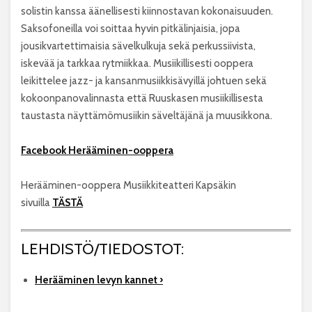
solistin kanssa äänellisesti kiinnostavan kokonaisuuden.
Saksofoneilla voi soittaa hyvin pitkälinjaisia, jopa
jousikvartettimaisia sävelkulkuja sekä perkussiivista,
iskevää ja tarkkaa rytmiikkaa. Musiikillisesti ooppera
leikittelee jazz- ja kansanmusiikkisävyillä johtuen sekä
kokoonpanovalinnasta että Ruuskasen musiikillisesta
taustasta näyttämömusiikin säveltäjänä ja muusikkona.
Facebook Herääminen-ooppera
Herääminen-ooppera Musiikkiteatteri Kapsäkin
sivuilla
TÄSTÄ
LEHDISTÖ/TIEDOSTOT:
Herääminen levyn kannet ›