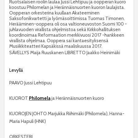
Ruotsalaisen roolin laulaa Jussi Lehtipuu ja oopperan kuoro
koostuu Philomelan ja Herännäisnuorten kuoron laulajista.
Oopperan orkesterina kuullaan Akateeminen
Saksofonikvartetti ja lyömäsoittimissa Tuomas Timonen.
Herääminen-ooppera oli osa valtioneuvoston Suomi 100 -
juhlavuoden virallista ohjelmistoa sekä Kirkkohallituksen
koordinoimaa Reformaation merkkivuosi 2017 -hankkeen
virallista ohjelmaa. Ooppera sai kantaesityksensä
Musiikkiteatteri Kapsäkissä maaliskuussa 2017.
SÄVELLYS
Maija Ruuskanen
LIBRETTO Jaakko Heinimäki
Levyllä
PAAVO Jussi Lehtipuu
KUOROT
Philomela
ja Herännäisnuorten kuoro
KUOROJEN JOHTO Marjukka Riihimäki (Philomela), Hanna-
Maria Hapuli (HNK)
ORKESTERI