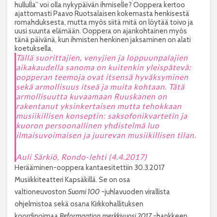
hullulla” voi olla nykypäivän ihmiselle? Ooppera kertoo
ajattomasti Paavo Ruotsalaisen kokemasta henkisestä
romahduksesta, mutta myös siitä mitä on löytää toivo ja
uusi suunta elämään. Ooppera on ajankohtainen myös
tänä päivänä, kun ihmisten henkinen jaksaminen on alati
koetuksella.
Tällä suorittajien, venyjien ja loppuunpalajien
aikakaudella sanoma on kuitenkin yleispätevä:
oopperan teemoja ovat itsensä hyväksyminen
sekä armollisuus itseä ja muita kohtaan. Tätä
armollisuutta kuvaamaan Ruuskanen on
rakentanut yksinkertaisen mutta tehokkaan
musiikillisen konseptin: saksofonikvartetin ja
kuoron persoonallinen yhdistelmä luo
ilmaisuvoimaisen ja juurevan musiikillisen tilan.
Auli Särkiö, Rondo-lehti (4.4.2017)
Herääminen-ooppera kantaesitettiin 30.3.2017
Musiikkiteatteri Kapsäkillä. Se on osa
valtioneuvoston
Suomi 100
-juhlavuoden virallista
ohjelmistoa sekä osana Kirkkohallituksen
koordinoimaa
Reformaation merkkivuosi 2017
-hankkeen