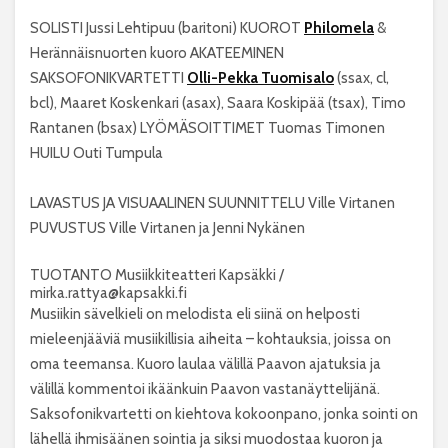
SOLISTI Jussi Lehtipuu (baritoni) KUOROT
Philomela
&
Herännäisnuorten kuoro AKATEEMINEN
SAKSOFONIKVARTETTI
Olli-Pekka Tuomisalo
(ssax, cl,
bcl), Maaret Koskenkari (asax), Saara Koskipää (tsax), Timo
Rantanen (bsax) LYÖMÄSOITTIMET Tuomas Timonen
HUILU Outi Tumpula
LAVASTUS JA VISUAALINEN SUUNNITTELU Ville Virtanen
PUVUSTUS Ville Virtanen ja Jenni Nykänen
TUOTANTO Musiikkiteatteri Kapsäkki /
mirka.rattya@kapsakki.fi
Musiikin sävelkieli on melodista eli siinä on helposti
mieleenjääviä musiikillisia aiheita – kohtauksia, joissa on
oma teemansa. Kuoro laulaa välillä Paavon ajatuksia ja
välillä kommentoi ikäänkuin Paavon vastanäyttelijänä.
Saksofonikvartetti on kiehtova kokoonpano, jonka sointi on
lähellä ihmisäänen sointia ja siksi muodostaa kuoron ja