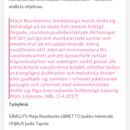
virallista ohjelmaa.
Maija Ruuskanens textkänsliga musik rörde sig
behändigt på en skala från modalt folkligt
färgade, stundom psalmbesläktade förtoningar
till lätt jazziga och musikalartade partier och
smekte örat på ett uppfordrande, aldrig
inställsamt sätt.
Idén att instrumentera för
saxofonkvartett och ett fantasifullt nyttjat
slagverksbatteri var onekligen smått genial. De
uttrycksfulla saxofonerna bredde alltefter behov
ut klangfagra ljudmattor och melodiska fonder
eller gaddade sig samman i rytmiskt pådrivande
passager och syntesen med människorösten
tedde sig föga överraskande fullkomligt naturlig.
Mats Liljeroos, HBL (1.4.2017)
Työryhmä
SÄVELLYS Maija Ruuskanen LIBRETTO Jaakko Heinimäki
OHJAUS Juulia Tapola