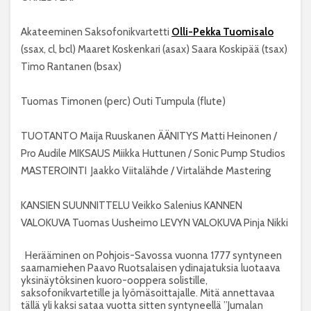
Akateeminen Saksofonikvartetti
Olli-Pekka Tuomisalo
(ssax, cl, bcl) Maaret Koskenkari (asax) Saara Koskipää (tsax)
Timo Rantanen (bsax)
Tuomas Timonen (perc)
Outi Tumpula (flute)
TUOTANTO Maija Ruuskanen
ÄÄNITYS Matti Heinonen /
Pro Audile
MIKSAUS Miikka Huttunen / Sonic Pump Studios
MASTEROINTI Jaakko Viitalähde / Virtalähde Mastering
KANSIEN SUUNNITTELU Veikko Salenius
KANNEN
VALOKUVA Tuomas Uusheimo
LEVYN VALOKUVA Pinja Nikki
Herääminen on Pohjois-Savossa vuonna 1777 syntyneen
saarnamiehen Paavo Ruotsalaisen ydinajatuksia luotaava
yksinäytöksinen kuoro-ooppera solistille,
saksofonikvartetille ja lyömäsoittajalle. Mitä annettavaa
tällä yli kaksi sataa vuotta sitten syntyneellä ”Jumalan