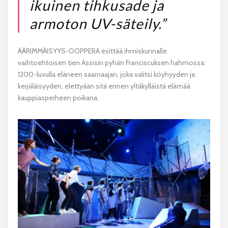
ikuinen tihkusade ja
armoton UV-säteily.”
ÄÄRIMMÄISYYS-OOPPERA
esittää ihmiskunnalle
vaihtoehtoisen tien Assisin pyhän Franciscuksen hahmossa:
1200-luvulla eläneen saarnaajan, joka valitsi köyhyyden ja
kerjäläisyyden, elettyään sitä ennen yltäkylläistä elämää
kauppiasperheen poikana.