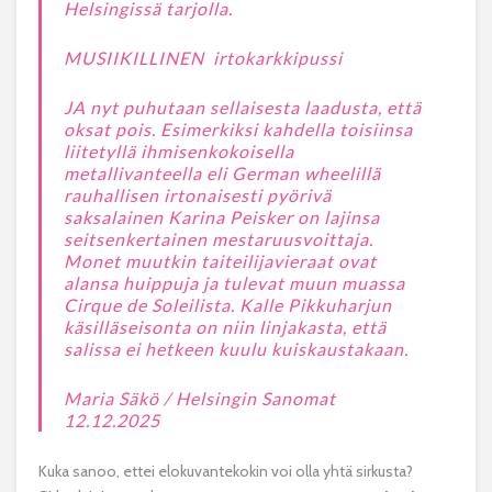
Helsingissä tarjolla.
MUSIIKILLINEN irtokarkkipussi
JA nyt puhutaan sellaisesta laadusta, että
oksat pois. Esimerkiksi kahdella toisiinsa
liitetyllä ihmisenkokoisella
metallivanteella eli German wheelillä
rauhallisen irtonaisesti pyörivä
saksalainen Karina Peisker on lajinsa
seitsenkertainen mestaruusvoittaja.
Monet muutkin taiteilijavieraat ovat
alansa huippuja ja tulevat muun muassa
Cirque de Soleilista. Kalle Pikkuharjun
käsilläseisonta on niin linjakasta, että
salissa ei hetkeen kuulu kuiskaustakaan.
Maria Säkö / Helsingin Sanomat
12.12.2025
Kuka sanoo, ettei elokuvantekokin voi olla yhtä sirkusta?