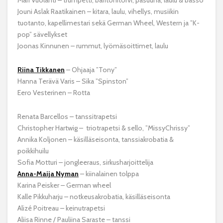
Jouni Aslak Raatikainen – kitara, laulu, vihellys, musiikin
tuotanto, kapellimestari sekä German Wheel, Western ja ”K-
pop” sävellykset
Joonas Kinnunen – rummut, lyömäsoittimet, laulu
Riina Tikkanen
– Ohjaaja ”Tony”
Hanna Terävä Varis – Sika ”Spinston”
Eero Vesterinen – Rotta
Renata Barcellos – tanssitrapetsi
Christopher Hartwig – triotrapetsi & sello, ”MissyChrissy”
Annika Koljonen – käsilläseisonta, tanssiakrobatia &
poikkihuilu
Sofia Motturi – jongleeraus, sirkusharjoittelija
Anna-Maija Nyman
– kiinalainen tolppa
Karina Peisker – German wheel
Kalle Pikkuharju – notkeusakrobatia, käsilläseisonta
Alizé Poitreau – keinutrapetsi
Aliisa Rinne / Pauliina Saraste – tanssi