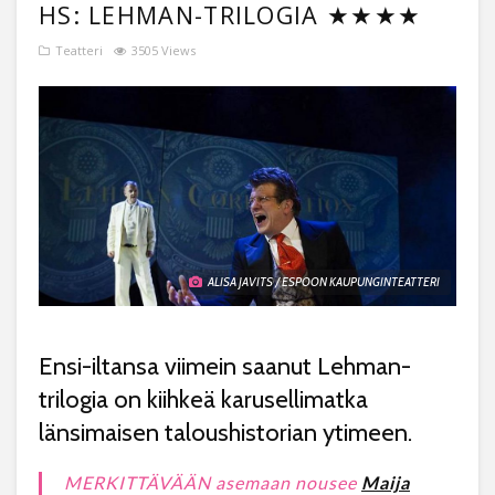
HS: LEHMAN-TRILOGIA ★★★★
Teatteri
3505 Views
ALISA JAVITS / ESPOON KAUPUNGINTEATTERI
Ensi-iltansa viimein saanut Lehman-
trilogia on kiihkeä karusellimatka
länsimaisen taloushistorian ytimeen.
MERKITTÄVÄÄN
asemaan nousee
Maija