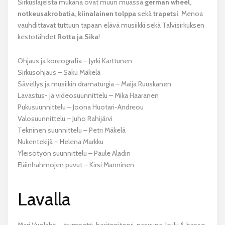
Sirkuslajeista mukana ovat muun muassa
german wheel,
notkeusakrobatia, kiinalainen tolppa
sekä
trapetsi
. Menoa
vauhdittavat tuttuun tapaan elävä musiikki sekä Talvisirkuksen
kestotähdet
Rotta ja Sika
!
Ohjaus ja koreografia – Jyrki Karttunen
Sirkusohjaus – Saku Mäkelä
Sävellys ja musiikin dramaturgia – Maija Ruuskanen
Lavastus- ja videosuunnittelu – Mika Haaranen
Pukusuunnittelu – Joona Huotari-Andreou
Valosuunnittelu – Juho Rahijärvi
Tekninen suunnittelu – Petri Mäkelä
Nukentekijä – Helena Markku
Yleisötyön suunnittelu – Paule Aladin
Eläinhahmojen puvut – Kirsi Manninen
Lavalla
Mari Vuolahti – trumpetti, baritonitorvi, pasuuna, laulu & basso