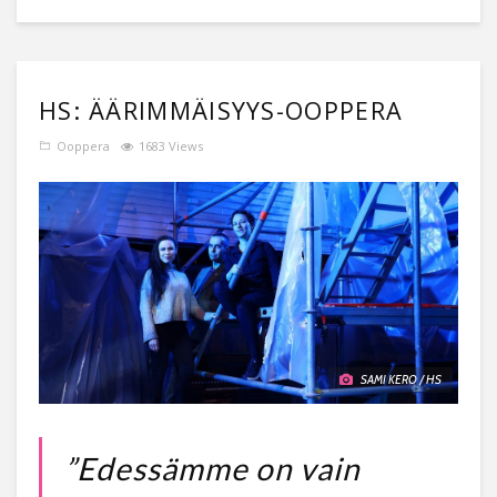
HS: ÄÄRIMMÄISYYS-OOPPERA
Ooppera
1683 Views
SAMI KERO / HS
”Edessämme
on vain