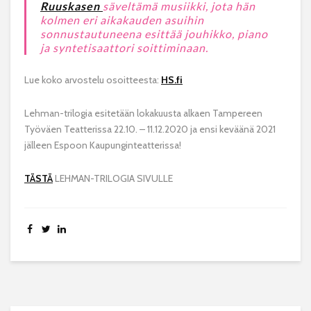
Ruuskasen
säveltämä musiikki, jota hän
kolmen eri aikakauden asuihin
sonnustautuneena esittää jouhikko, piano
ja syntetisaattori soittiminaan.
Lue koko arvostelu osoitteesta:
HS.fi
Lehman-trilogia esitetään l
okakuusta alkaen Tampereen
Työväen Teatterissa 22.10. – 11.12.2020 ja ensi keväänä 2021
jälleen
Espoon Kaupunginteatterissa!
TÄSTÄ
LEHMAN-TRILOGIA SIVULLE