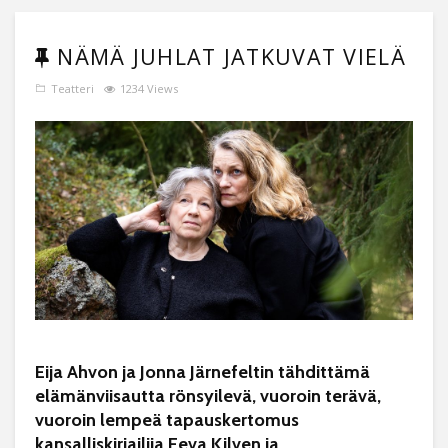
NÄMÄ JUHLAT JATKUVAT VIELÄ
Teatteri
1234 Views
Eija Ahvon ja Jonna Järnefeltin tähdittämä
elämänviisautta rönsyilevä, vuoroin terävä,
vuoroin lempeä tapauskertomus
kansalliskirjailija Eeva Kilven ja