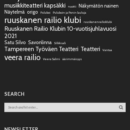
musiikkiteatteri kapsäkki
Näkymätön nainen
nuotti
Näytelmä
origo
Puluboi
Puluboin ja Ponin lauluja
ruuskanen railio klubi
ruuskanenrailioklubi
Ruuskanen Railio Klubin 10-vuotisjuhlavuosi
2021
Satu Silvo
Savonlinna
Silkkisali
Tampereen Työväen Teatteri
Teatteri
Vantaa
veera railio
Veera Salmi
äärimmäisyys
SEARCH
NEWSLETTER