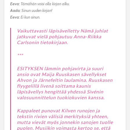
Eeva:
Tämähän voisi olla kirjan alku.
Aada:
Sinun uuden kirjan!
Eeva:
Ei kun sinun.
Vaikuttavasti läpisävelletty Nämä juhlat
jatkuvat vielä pohjautuu Anna-Riikka
Carlsonin tietokirjaan.
***
ESITYKSEN
lämmin pohjavirta ja suuri
ansio ovat Maija Ruuskasen sävellykset
Ahvon ja Järnefeltin laulamina. Ruuskasen
flyygelillä livenä soittama kaunis
läpisävellys hengittää yhdessä Sivénin
valosuunnittelun tuokiokuvien kanssa.
Kappaleet punovat Kilven runojen ja
tekstin rivien välisiä merkityksiä yhteen,
mutta vievät myös jonnekin sanojen tuolle
puolen. Musiikin voimasta kertoo se, että