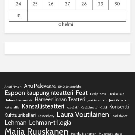
24
25
26
27
28
29
30
31
« helmi
Anu Palevaara
Antti Nylen
EMO Ensemble
Espoon kaupunginteatteri
Feat
Fedja-setä
Heikki Salo
Hämeenlinnan Teatteri
Helena Haaparanta
Jani Karvinen
Jeni Packalen
Kansallisteatteri
Konsertti
Kakkarallia
kapsäkki
Keväthuuto
Klubi
Laura Voutilainen
Kulttuurikellari
Lastenlevy
lead sheet
Lehman
Lehman-trilogia
Maija Ruuskanen
Markku Nenonen
Mukavaa tiistaita