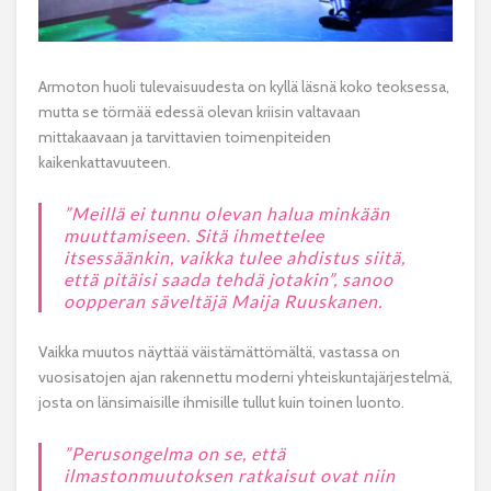
Armoton huoli tulevaisuudesta on kyllä läsnä koko teoksessa,
mutta se törmää edessä olevan kriisin valtavaan
mittakaavaan ja tarvittavien toimenpiteiden
kaikenkattavuuteen.
”Meillä ei tunnu olevan halua minkään
muuttamiseen. Sitä ihmettelee
itsessäänkin, vaikka tulee ahdistus siitä,
että pitäisi saada tehdä jotakin”, sanoo
oopperan säveltäjä Maija Ruuskanen.
Vaikka
muutos näyttää väistämättömältä, vastassa on
vuosisatojen ajan rakennettu moderni yhteiskuntajärjestelmä,
josta on länsimaisille ihmisille tullut kuin toinen luonto.
”Perusongelma on se, että
ilmastonmuutoksen ratkaisut ovat niin