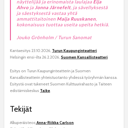
näyttelijää ja erinomaista laulajaa
Eija
Ahvo
ja
Jonna Järnefelt
, ja sävellyksestä
ja säestyksestä vastaa yhtä
ammattitaitoinen
Maija Ruuskanen
,
kokonaisuus tuottaa useita upeita hetkiä.
Jouko Grönholm / Turun Sanomat
Kantaesitys 23.10.2026,
Turun Kaupunginteatteri
Helsingin ensi-ilta 26.2.2026,
Suomen Kansallisteatteri
Esitys on Turun Kaupunginteatterin ja Suomen
Kansallisteatterin yhteistuotanto yhdessä työryhmän kanssa.
Esitystä ovat tukeneet Suomen Kulttuurirahasto ja Taiteen
edistämiskeskus
Taike
.
Tekijät
Alkuperäisteos
Anna-Riikka Carlson