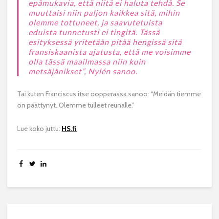
epämukavia, että niitä ei haluta tehdä. Se
muuttaisi niin paljon kaikkea sitä, mihin
olemme tottuneet, ja saavutetuista
eduista tunnetusti ei tingitä. Tässä
esityksessä yritetään pitää hengissä sitä
fransiskaanista ajatusta, että me voisimme
olla tässä maailmassa niin kuin
metsäjänikset”, Nylén sanoo.
Tai kuten Franciscus itse oopperassa sanoo: “Meidän tiemme
on päättynyt. Olemme tulleet reunalle.”
Lue koko juttu:
HS.fi