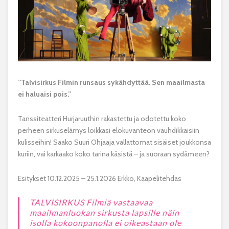
”Talvisirkus Filmin runsaus sykähdyttää. Sen maailmasta
ei haluaisi pois.”
Tanssiteatteri Hurjaruuthin rakastettu ja odotettu koko
perheen sirkuselämys loikkasi elokuvanteon vauhdikkaisiin
kulisseihin! Saako Suuri Ohjaaja vallattomat sisäiset joukkonsa
kuriin, vai karkaako koko tarina käsistä – ja suoraan sydämeen?
Esitykset 10.12.2025 – 25.1.2026 Erkko, Kaapelitehdas
TALVISIRKUS Filmiä vastaavaa
maailmanluokan sirkusta lapsille näin
isolla kokoonpanolla ei oikeastaan ole