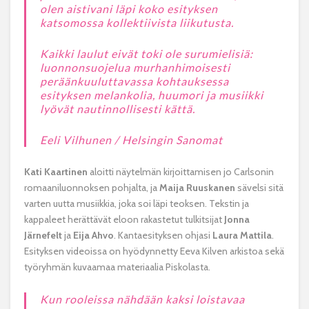
olen aistivani läpi koko esityksen
katsomossa kollektiivista liikutusta.
Kaikki laulut eivät toki ole surumielisiä:
luonnonsuojelua murhanhimoisesti
peräänkuuluttavassa kohtauksessa
esityksen melankolia, huumori ja musiikki
lyövät nautinnollisesti kättä.
Eeli Vilhunen / Helsingin Sanomat
Kati Kaartinen
aloitti näytelmän kirjoittamisen jo Carlsonin
romaaniluonnoksen pohjalta, ja
Maija Ruuskanen
sävelsi sitä
varten uutta musiikkia, joka soi läpi teoksen. Tekstin ja
kappaleet herättävät eloon rakastetut tulkitsijat
Jonna
Järnefelt
ja
Eija Ahvo
. Kantaesityksen ohjasi
Laura Mattila
.
Esityksen videoissa on hyödynnetty Eeva Kilven arkistoa sekä
työryhmän kuvaamaa materiaalia Piskolasta.
Kun rooleissa nähdään kaksi loistavaa