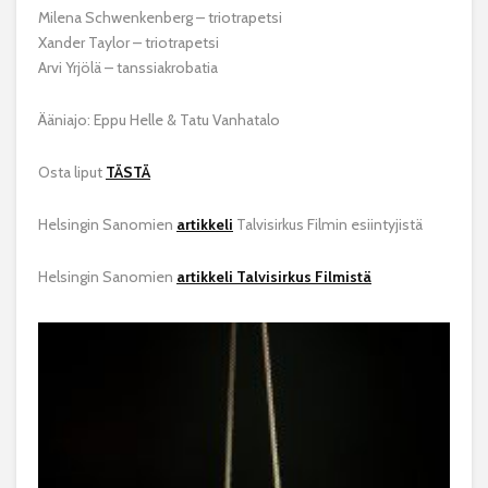
Milena Schwenkenberg – triotrapetsi
Xander Taylor – triotrapetsi
Arvi Yrjölä – tanssiakrobatia
Ääniajo: Eppu Helle & Tatu Vanhatalo
Osta liput
TÄSTÄ
Helsingin Sanomien
artikkeli
Talvisirkus Filmin esiintyjistä
Helsingin Sanomien
artikkeli Talvisirkus Filmistä