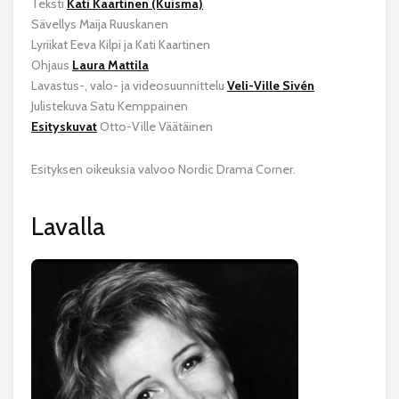
Teksti
Kati Kaartinen (Kuisma)
Sävellys Maija Ruuskanen
Lyriikat Eeva Kilpi ja Kati Kaartinen
Ohjaus
Laura Mattila
Lavastus-, valo- ja videosuunnittelu
Veli-Ville Sivén
Julistekuva Satu Kemppainen
Esityskuvat
Otto-Ville Väätäinen
Esityksen oikeuksia valvoo Nordic Drama Corner.
Lavalla