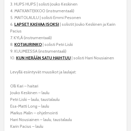
3. HUPS HUPS | solisti Jouko Keskinen
4. MATKANTEKKOO (instrumentaali)
5. MAITOLAULU | solisti Emmi Pesonen
6.
LAPSET KASVAA ISOKSI
| solistit Jouko Keskinen ja Karin
Pacius
7. KYLÄ (instrumentaali)
8.
KOTIAURINKO
| solisti Petri Liski
9. KUUMEESSA (instrumentaali)
10.
KUN HERÄÄN SATU HAIHTUU
| solisti Harri Nousiainen
Levyllä esiintyvät muusikot ja laulajat:
Olli Kari – haitari
Jouko Keskinen – laulu
Petri Liski – laulu, taustalaulu
Esa-Matti Long – laulu
Markus Malin – ohjelmointi
Harri Nousiainen – laulu, taustalaulu
Karin Pacius – laulu