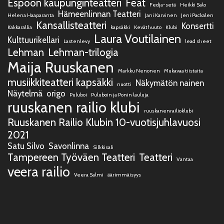
Espoon kaupunginteatteri
Feat
Fedja-setä
Heikki Salo
Hämeenlinnan Teatteri
Helena Haaparanta
Jani Karvinen
Jeni Packalen
Kansallisteatteri
Konsertti
Kakkarallia
kapsäkki
Keväthuuto
Klubi
Laura Voutilainen
Kulttuurikellari
Lastenlevy
lead sheet
Lehman
Lehman-trilogia
Maija Ruuskanen
Markku Nenonen
Mukavaa tiistaita
musiikkiteatteri kapsäkki
Näkymätön nainen
nuotti
Näytelmä
origo
Puluboi
Puluboin ja Ponin lauluja
ruuskanen railio klubi
ruuskanenrailioklubi
Ruuskanen Railio Klubin 10-vuotisjuhlavuosi
2021
Satu Silvo
Savonlinna
Silkkisali
Tampereen Työväen Teatteri
Teatteri
Vantaa
veera railio
Veera Salmi
äärimmäisyys