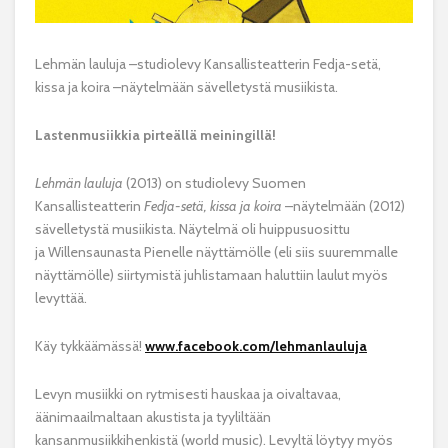
Lehmän lauluja –studiolevy Kansallisteatterin Fedja-setä,
kissa ja koira –näytelmään sävelletystä musiikista.
Lastenmusiikkia pirteällä meiningillä!
Lehmän lauluja
(2013) on studiolevy Suomen
Kansallisteatterin
Fedja-setä, kissa ja koira
–näytelmään (2012)
sävelletystä musiikista. Näytelmä oli huippusuosittu
ja Willensaunasta Pienelle näyttämölle (eli siis suuremmalle
näyttämölle) siirtymistä juhlistamaan haluttiin laulut myös
levyttää.
Käy tykkäämässä!
www.facebook.com/lehmanlauluja
Levyn musiikki on rytmisesti hauskaa ja oivaltavaa,
äänimaailmaltaan akustista ja tyyliltään
kansanmusiikkihenkistä (world music). Levyltä löytyy myös