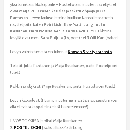
yksi lainaklassikkokappale – Posteljooni, muuten sävellykset
ovat
Maija Ruuskasen
käsialaa ja tekstit ohjaaja
Jukka
Rantasen
. Levyn laulusolisteina kuullaan Kansallisteatterin
näyttelijöitä, kuten
Petri Liski
,
Esa-Matti Long
,
Jouko
Keskinen
,
Harri Nousiainen
ja
Karin Pacius
. Muusikkoina
levyllä ovat mm.
Sara Puljula
(kb, perc) sekä
Olli Kari
(haitari).
Levyn valmistumista on tukenut
Kansan Sivistysrahasto
.
Tekstit: Jukka Rantanen ja Maija Ruuskanen, paitsi Posteljooni
(trad.)
Kaikki sävellykset: Maija Ruuskanen, paitsi Posteljooni (trad.)
Levyn kappaleet: (Huom. muutamia maistiaisia pääset myös
alla olevista kappalelinkeistä kuuntelemaan!)
1. VOE TOKKIISA | solisti Maija Ruuskanen
2.
POSTELJOONI
| solisti Esa-Matti Long