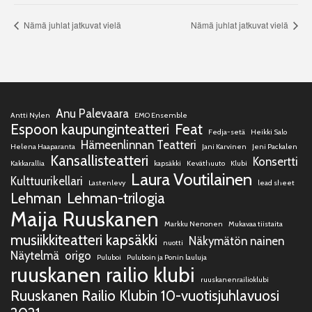
Nämä juhlat jatkuvat vielä
Nämä juhlat jatkuvat vielä
Anu Palevaara
Antti Nylen
EMO Ensemble
Espoon kaupunginteatteri
Feat
Fedja-setä
Heikki Salo
Hämeenlinnan Teatteri
Helena Haaparanta
Jani Karvinen
Jeni Packalen
Kansallisteatteri
Konsertti
Kakkarallia
kapsäkki
Keväthuuto
Klubi
Laura Voutilainen
Kulttuurikellari
Lastenlevy
lead sheet
Lehman
Lehman-trilogia
Maija Ruuskanen
Markku Nenonen
Mukavaa tiistaita
musiikkiteatteri kapsäkki
Näkymätön nainen
nuotti
Näytelmä
origo
Puluboi
Puluboin ja Ponin lauluja
ruuskanen railio klubi
ruuskanenrailioklubi
Ruuskanen Railio Klubin 10-vuotisjuhlavuosi