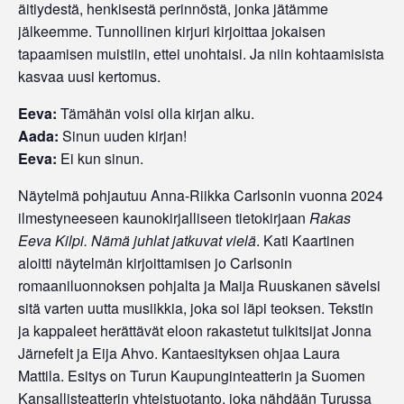
äitiydestä, henkisestä perinnöstä, jonka jätämme
jälkeemme. Tunnollinen kirjuri kirjoittaa jokaisen
tapaamisen muistiin, ettei unohtaisi. Ja niin kohtaamisista
kasvaa uusi kertomus.
Eeva:
Tämähän voisi olla kirjan alku.
Aada:
Sinun uuden kirjan!
Eeva:
Ei kun sinun.
Näytelmä pohjautuu Anna-Riikka Carlsonin vuonna 2024
ilmestyneeseen kaunokirjalliseen tietokirjaan
Rakas
Eeva Kilpi. Nämä juhlat jatkuvat vielä
. Kati Kaartinen
aloitti näytelmän kirjoittamisen jo Carlsonin
romaaniluonnoksen pohjalta ja Maija Ruuskanen sävelsi
sitä varten uutta musiikkia, joka soi läpi teoksen. Tekstin
ja kappaleet herättävät eloon rakastetut tulkitsijat Jonna
Järnefelt ja Eija Ahvo. Kantaesityksen ohjaa Laura
Mattila. Esitys on Turun Kaupunginteatterin ja Suomen
Kansallisteatterin yhteistuotanto, joka nähdään Turussa