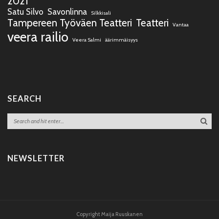
2021
Satu Silvo
Savonlinna
Silkkisali
Tampereen Työväen Teatteri
Teatteri
Vantaa
veera railio
Veera Salmi
äärimmäisyys
SEARCH
NEWSLETTER
Copyright Maija Ruuskanen