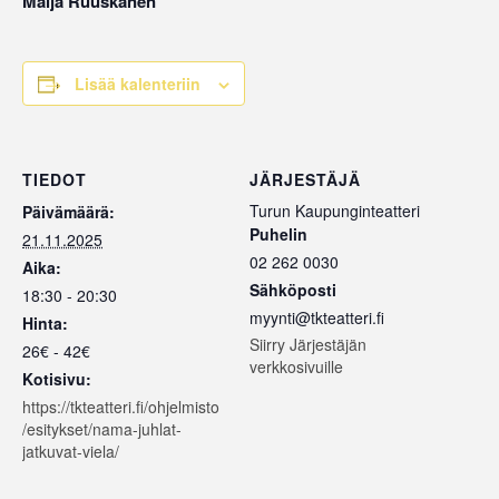
Maija Ruuskanen
Lisää kalenteriin
TIEDOT
JÄRJESTÄJÄ
Turun Kaupunginteatteri
Päivämäärä:
Puhelin
21.11.2025
02 262 0030
Aika:
Sähköposti
18:30 - 20:30
myynti@tkteatteri.fi
Hinta:
Siirry Järjestäjän
26€ - 42€
verkkosivuille
Kotisivu:
https://tkteatteri.fi/ohjelmisto
/esitykset/nama-juhlat-
jatkuvat-viela/