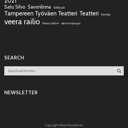
2021
Satu Silvo
Savonlinna
Silkkisali
Tampereen Työväen Teatteri
Teatteri
Vantaa
veera railio
Veera Salmi
äärimmäisyys
SEARCH
NEWSLETTER
Copyright Maija Ruuskanen