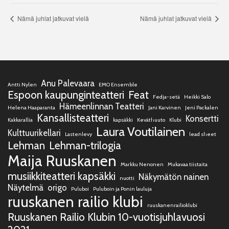
Nämä juhlat jatkuvat vielä
Nämä juhlat jatkuvat vielä
Anu Palevaara
Antti Nylen
EMO Ensemble
Espoon kaupunginteatteri
Feat
Fedja-setä
Heikki Salo
Hämeenlinnan Teatteri
Helena Haaparanta
Jani Karvinen
Jeni Packalen
Kansallisteatteri
Konsertti
Kakkarallia
kapsäkki
Keväthuuto
Klubi
Laura Voutilainen
Kulttuurikellari
Lastenlevy
lead sheet
Lehman
Lehman-trilogia
Maija Ruuskanen
Markku Nenonen
Mukavaa tiistaita
musiikkiteatteri kapsäkki
Näkymätön nainen
nuotti
Näytelmä
origo
Puluboi
Puluboin ja Ponin lauluja
ruuskanen railio klubi
ruuskanenrailioklubi
Ruuskanen Railio Klubin 10-vuotisjuhlavuosi