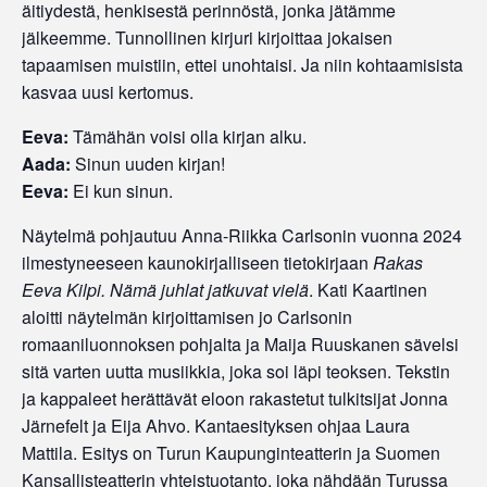
äitiydestä, henkisestä perinnöstä, jonka jätämme
jälkeemme. Tunnollinen kirjuri kirjoittaa jokaisen
tapaamisen muistiin, ettei unohtaisi. Ja niin kohtaamisista
kasvaa uusi kertomus.
Eeva:
Tämähän voisi olla kirjan alku.
Aada:
Sinun uuden kirjan!
Eeva:
Ei kun sinun.
Näytelmä pohjautuu Anna-Riikka Carlsonin vuonna 2024
ilmestyneeseen kaunokirjalliseen tietokirjaan
Rakas
Eeva Kilpi. Nämä juhlat jatkuvat vielä
. Kati Kaartinen
aloitti näytelmän kirjoittamisen jo Carlsonin
romaaniluonnoksen pohjalta ja Maija Ruuskanen sävelsi
sitä varten uutta musiikkia, joka soi läpi teoksen. Tekstin
ja kappaleet herättävät eloon rakastetut tulkitsijat Jonna
Järnefelt ja Eija Ahvo. Kantaesityksen ohjaa Laura
Mattila. Esitys on Turun Kaupunginteatterin ja Suomen
Kansallisteatterin yhteistuotanto, joka nähdään Turussa