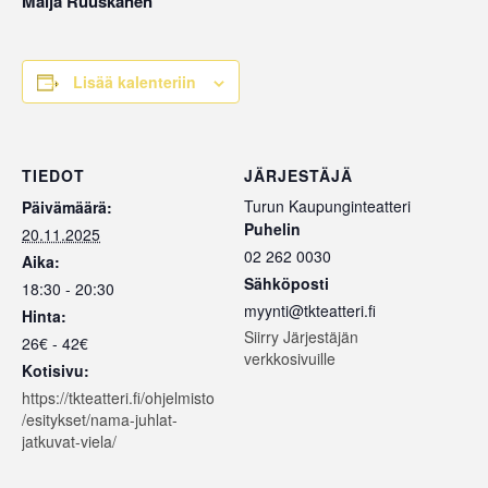
Maija Ruuskanen
Lisää kalenteriin
TIEDOT
JÄRJESTÄJÄ
Turun Kaupunginteatteri
Päivämäärä:
Puhelin
20.11.2025
02 262 0030
Aika:
Sähköposti
18:30 - 20:30
myynti@tkteatteri.fi
Hinta:
Siirry Järjestäjän
26€ - 42€
verkkosivuille
Kotisivu:
https://tkteatteri.fi/ohjelmisto
/esitykset/nama-juhlat-
jatkuvat-viela/