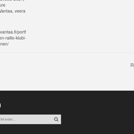
ure
Vantaa
,
veera
ivantaa.fi/portf
n-railio-klubi-
inen/
R
H