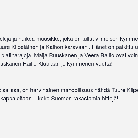
ntekijä ja huikea muusikko, joka on tullut viimeisen kym
ure Kilpeläinen ja Kaihon karavaani. Hänet on palkittu us
 platinarajoja. Maija Ruuskanen ja Veera Railio ovat voimad
Ruuskanen Railio Klubiaan jo kymmenen vuotta!
kisalissa, on harvinainen mahdollisuus nähdä Tuure Kilpe
n kappaleitaan – koko Suomen rakastamia hittejä!