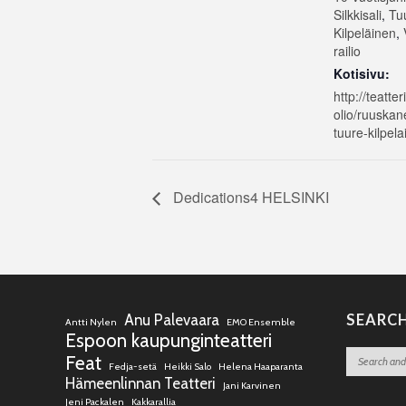
Silkkisali
,
Tu
Kilpeläinen
,
railio
Kotisivu:
http://teatter
olio/ruuskane
tuure-kilpela
Dedications4 HELSINKI
Anu Palevaara
SEARC
Antti Nylen
EMO Ensemble
Espoon kaupunginteatteri
Feat
Fedja-setä
Heikki Salo
Helena Haaparanta
Hämeenlinnan Teatteri
Jani Karvinen
Jeni Packalen
Kakkarallia