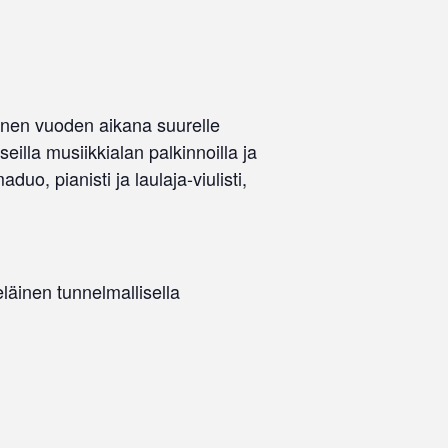
menen vuoden aikana suurelle
eilla musiikkialan palkinnoilla ja
uo, pianisti ja laulaja-viulisti,
läinen tunnelmallisella