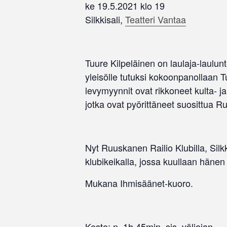
ke 19.5.2021 klo 19
Silkkisali,
Teatteri Vantaa
Tuure Kilpeläinen on laulaja-laulu
yleisölle tutuksi kokoonpanollaan Tu
levymyynnit ovat rikkoneet kulta- ja
jotka ovat pyörittäneet suosittua 
Nyt Ruuskanen Railio Klubilla, Silk
klubikeikalla, jossa kuullaan häne
Mukana Ihmisäänet-kuoro.
Kesto: n. 1h 45min, sis. väliajan