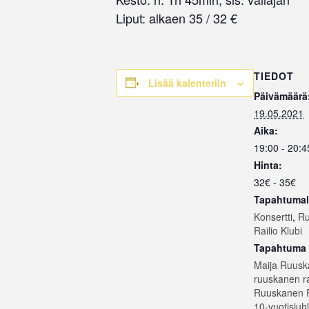
Liput: alkaen 35 / 32 €
TIEDOT
Lisää kalenteriin
Päivämäärä
19.05.2021
Aika:
19:00 - 20:4
Hinta:
32€ - 35€
Tapahtumal
Konsertti
,
Ru
Railio Klubi
Tapahtuma 
Maija Ruus
ruuskanen rai
Ruuskanen R
10-vuotisjuh