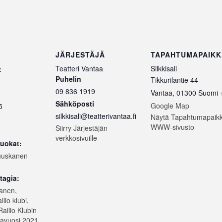
JÄRJESTÄJÄ
TAPAHTUMAPAIKK
Teatteri Vantaa
Silkkisali
:
Puhelin
Tikkurilantie 44
09 836 1919
Vantaa
,
01300
Suomi
Sähköposti
Google Map
5
silkkisali@teatterivantaa.fi
Näytä Tapahtumapaik
WWW-sivusto
Siirry Järjestäjän
verkkosivuille
uokat:
uskanen
tagia:
kanen
,
lio klubi
,
ailio Klubin
lavuosi 2021
,