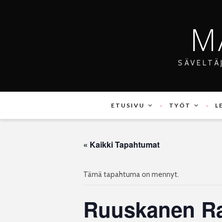
M
SÄVELTÄ
ETUSIVU
TYÖT
L
« Kaikki Tapahtumat
Tämä tapahtuma on mennyt.
Ruuskanen Rai