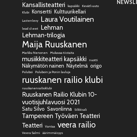
NEWSL
Kansallisteatteri
kapsäkki
Keväthuuto
Konsertti
Kulttuurikellari
Klubi
Laura Voutilainen
Lastenlevy
Lehman
lead sheet
Lehman-trilogia
Maija Ruuskanen
Markku Nenonen
Mukavaa tiistaita
musiikkiteatteri kapsäkki
nuotti
Näkymätön nainen
Näytelmä
origo
Puluboi
Puluboin ja Ponin lauluja
ruuskanen railio klubi
ruuskanenrailioklubi
Ruuskanen Railio Klubin 10-
vuotisjuhlavuosi 2021
Satu Silvo
Savonlinna
Silkkisali
Tampereen Työväen Teatteri
veera railio
Teatteri
Vantaa
Veera Salmi
äärimmäisyys