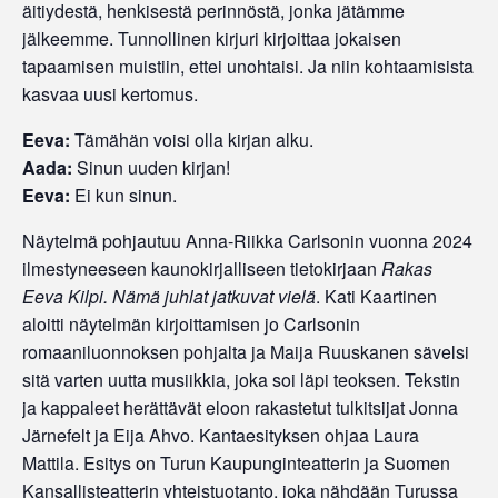
äitiydestä, henkisestä perinnöstä, jonka jätämme
jälkeemme. Tunnollinen kirjuri kirjoittaa jokaisen
tapaamisen muistiin, ettei unohtaisi. Ja niin kohtaamisista
kasvaa uusi kertomus.
Eeva:
Tämähän voisi olla kirjan alku.
Aada:
Sinun uuden kirjan!
Eeva:
Ei kun sinun.
Näytelmä pohjautuu Anna-Riikka Carlsonin vuonna 2024
ilmestyneeseen kaunokirjalliseen tietokirjaan
Rakas
Eeva Kilpi. Nämä juhlat jatkuvat vielä
. Kati Kaartinen
aloitti näytelmän kirjoittamisen jo Carlsonin
romaaniluonnoksen pohjalta ja Maija Ruuskanen sävelsi
sitä varten uutta musiikkia, joka soi läpi teoksen. Tekstin
ja kappaleet herättävät eloon rakastetut tulkitsijat Jonna
Järnefelt ja Eija Ahvo. Kantaesityksen ohjaa Laura
Mattila. Esitys on Turun Kaupunginteatterin ja Suomen
Kansallisteatterin yhteistuotanto, joka nähdään Turussa