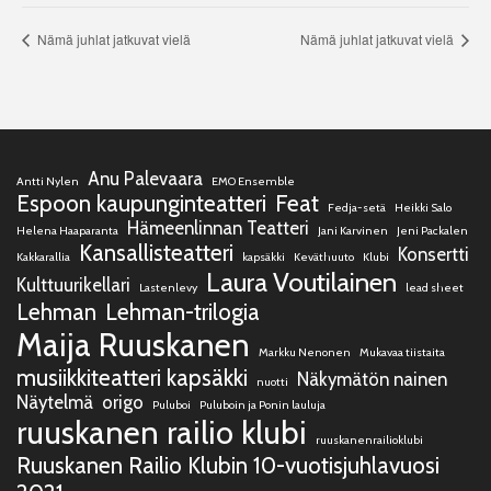
Nämä juhlat jatkuvat vielä
Nämä juhlat jatkuvat vielä
Anu Palevaara
Antti Nylen
EMO Ensemble
Espoon kaupunginteatteri
Feat
Fedja-setä
Heikki Salo
Hämeenlinnan Teatteri
Helena Haaparanta
Jani Karvinen
Jeni Packalen
Kansallisteatteri
Konsertti
Kakkarallia
kapsäkki
Keväthuuto
Klubi
Laura Voutilainen
Kulttuurikellari
Lastenlevy
lead sheet
Lehman
Lehman-trilogia
Maija Ruuskanen
Markku Nenonen
Mukavaa tiistaita
musiikkiteatteri kapsäkki
Näkymätön nainen
nuotti
Näytelmä
origo
Puluboi
Puluboin ja Ponin lauluja
ruuskanen railio klubi
ruuskanenrailioklubi
Ruuskanen Railio Klubin 10-vuotisjuhlavuosi