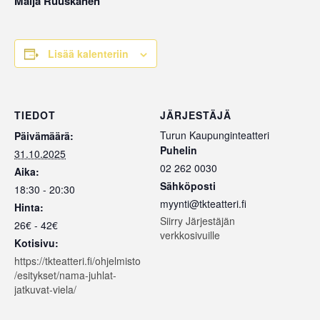
Maija Ruuskanen
Lisää kalenteriin
TIEDOT
JÄRJESTÄJÄ
Turun Kaupunginteatteri
Päivämäärä:
Puhelin
31.10.2025
02 262 0030
Aika:
Sähköposti
18:30 - 20:30
myynti@tkteatteri.fi
Hinta:
Siirry Järjestäjän
26€ - 42€
verkkosivuille
Kotisivu:
https://tkteatteri.fi/ohjelmisto
/esitykset/nama-juhlat-
jatkuvat-viela/