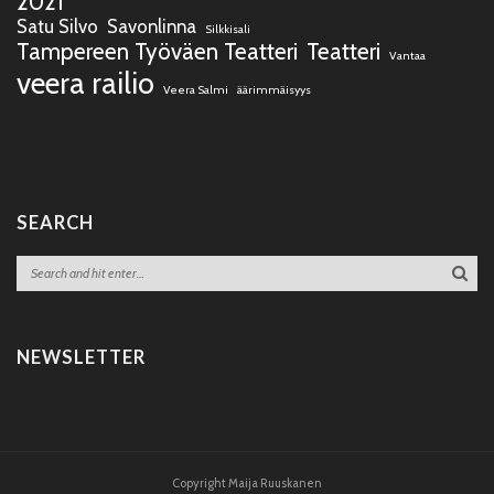
2021
Satu Silvo
Savonlinna
Silkkisali
Tampereen Työväen Teatteri
Teatteri
Vantaa
veera railio
Veera Salmi
äärimmäisyys
SEARCH
NEWSLETTER
Copyright Maija Ruuskanen