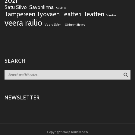
2021
Satu Silvo
Savonlinna
Silkkisali
Tampereen Työväen Teatteri
Teatteri
Vantaa
veera railio
Veera Salmi
äärimmäisyys
SEARCH
NEWSLETTER
Copyright Maija Ruuskanen