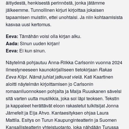
äitiydestä, henkisestä perinnöstä, jonka jätämme
jälkeemme. Tunnollinen kirjuri kirjoittaa jokaisen
tapaamisen muistiin, ettei unohtaisi. Ja niin kohtaamisista
kasvaa uusi kertomus.
Eeva:
Tämähän voisi olla kirjan alku.
Aada:
Sinun uuden kirjan!
Eeva:
Ei kun sinun.
Näytelmä pohjautuu Anna-Riikka Carlsonin vuonna 2024
ilmestyneeseen kaunokirjalliseen tietokirjaan
Rakas
Eeva Kilpi. Nämä juhlat jatkuvat vielä
. Kati Kaartinen
aloitti näytelmän kirjoittamisen jo Carlsonin
romaaniluonnoksen pohjalta ja Maija Ruuskanen sävelsi
sitä varten uutta musiikkia, joka soi läpi teoksen. Tekstin
ja kappaleet herättävät eloon rakastetut tulkitsijat Jonna
Järnefelt ja Eija Ahvo. Kantaesityksen ohjaa Laura
Mattila. Esitys on Turun Kaupunginteatterin ja Suomen
Kansallisteatterin yhteistuotanto, joka nähdään Turussa