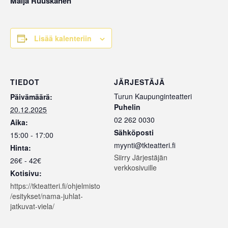
Maija Ruuskanen
Lisää kalenteriin
TIEDOT
JÄRJESTÄJÄ
Turun Kaupunginteatteri
Päivämäärä:
Puhelin
20.12.2025
02 262 0030
Aika:
Sähköposti
15:00 - 17:00
myynti@tkteatteri.fi
Hinta:
Siirry Järjestäjän
26€ - 42€
verkkosivuille
Kotisivu:
https://tkteatteri.fi/ohjelmisto
/esitykset/nama-juhlat-
jatkuvat-viela/