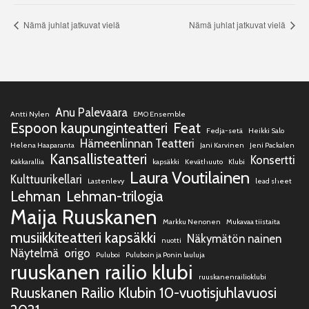
Nämä juhlat jatkuvat vielä
Nämä juhlat jatkuvat vielä
Anu Palevaara
Antti Nylen
EMO Ensemble
Espoon kaupunginteatteri
Feat
Fedja-setä
Heikki Salo
Hämeenlinnan Teatteri
Helena Haaparanta
Jani Karvinen
Jeni Packalen
Kansallisteatteri
Konsertti
Kakkarallia
kapsäkki
Keväthuuto
Klubi
Laura Voutilainen
Kulttuurikellari
Lastenlevy
lead sheet
Lehman
Lehman-trilogia
Maija Ruuskanen
Markku Nenonen
Mukavaa tiistaita
musiikkiteatteri kapsäkki
Näkymätön nainen
nuotti
Näytelmä
origo
Puluboi
Puluboin ja Ponin lauluja
ruuskanen railio klubi
ruuskanenrailioklubi
Ruuskanen Railio Klubin 10-vuotisjuhlavuosi